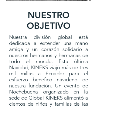
NUESTRO
OBJETIVO
Nuestra división global está
dedicada a extender una mano
amiga y un corazón solidario a
nuestros hermanos y hermanas de
todo el mundo. Esta última
Navidad, KINEKS viajó más de tres
mil millas a Ecuador para el
esfuerzo benéfico navideño de
nuestra fundación. Un evento de
Nochebuena organizado en la
sede de Global KINEKS alimentó a
cientos de niños y familias de las
comunidades rurales de Ecuador, y
el día de Navidad, decenas de
voluntarios de KINEKS ayudaron a
distribuir grandes bolsas de
comida a algunas de las familias